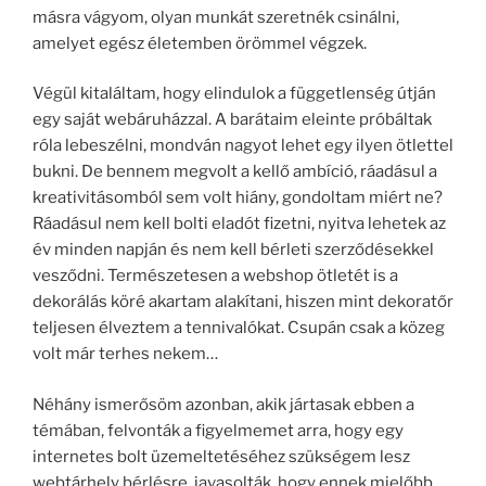
másra vágyom, olyan munkát szeretnék csinálni,
amelyet egész életemben örömmel végzek.
Végül kitaláltam, hogy elindulok a függetlenség útján
egy saját webáruházzal. A barátaim eleinte próbáltak
róla lebeszélni, mondván nagyot lehet egy ilyen ötlettel
bukni. De bennem megvolt a kellő ambíció, ráadásul a
kreativitásomból sem volt hiány, gondoltam miért ne?
Ráadásul nem kell bolti eladót fizetni, nyitva lehetek az
év minden napján és nem kell bérleti szerződésekkel
vesződni. Természetesen a webshop ötletét is a
dekorálás köré akartam alakítani, hiszen mint dekoratőr
teljesen élveztem a tennivalókat. Csupán csak a közeg
volt már terhes nekem…
Néhány ismerősöm azonban, akik jártasak ebben a
témában, felvonták a figyelmemet arra, hogy egy
internetes bolt üzemeltetéséhez szükségem lesz
webtárhely bérlésre, javasolták, hogy ennek mielőbb