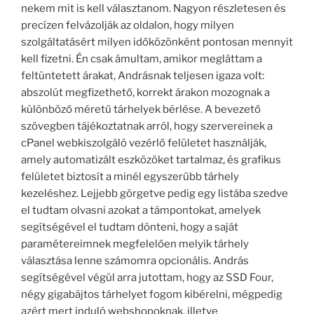
nekem mit is kell választanom. Nagyon részletesen és
precízen felvázolják az oldalon, hogy milyen
szolgáltatásért milyen időközönként pontosan mennyit
kell fizetni. Én csak ámultam, amikor megláttam a
feltüntetett árakat, Andrásnak teljesen igaza volt:
abszolút megfizethető, korrekt árakon mozognak a
különböző méretű tárhelyek bérlése. A bevezető
szövegben tájékoztatnak arról, hogy szervereinek a
cPanel webkiszolgáló vezérlő felületet használják,
amely automatizált eszközöket tartalmaz, és grafikus
felületet biztosít a minél egyszerűbb tárhely
kezeléshez. Lejjebb görgetve pedig egy listába szedve
el tudtam olvasni azokat a támpontokat, amelyek
segítségével el tudtam dönteni, hogy a saját
paramétereimnek megfelelően melyik tárhely
választása lenne számomra opcionális. András
segítségével végül arra jutottam, hogy az SSD Four,
négy gigabájtos tárhelyet fogom kibérelni, mégpedig
azért mert induló webshopoknak, illetve