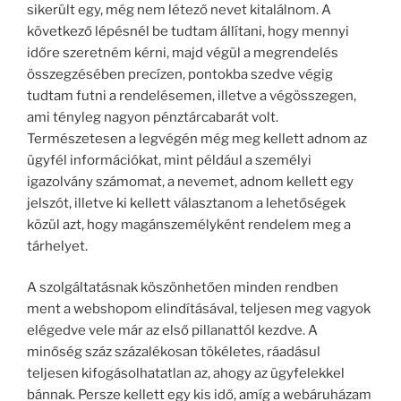
sikerült egy, még nem létező nevet kitalálnom. A
következő lépésnél be tudtam állítani, hogy mennyi
időre szeretném kérni, majd végül a megrendelés
összegzésében precízen, pontokba szedve végig
tudtam futni a rendelésemen, illetve a végösszegen,
ami tényleg nagyon pénztárcabarát volt.
Természetesen a legvégén még meg kellett adnom az
ügyfél információkat, mint például a személyi
igazolvány számomat, a nevemet, adnom kellett egy
jelszót, illetve ki kellett választanom a lehetőségek
közül azt, hogy magánszemélyként rendelem meg a
tárhelyet.
A szolgáltatásnak köszönhetően minden rendben
ment a webshopom elindításával, teljesen meg vagyok
elégedve vele már az első pillanattól kezdve. A
minőség száz százalékosan tökéletes, ráadásul
teljesen kifogásolhatatlan az, ahogy az ügyfelekkel
bánnak. Persze kellett egy kis idő, amíg a webáruházam