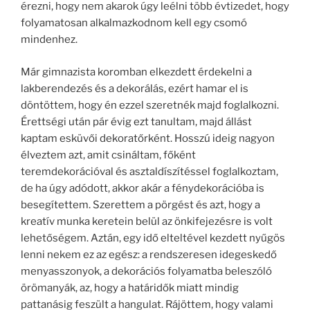
érezni, hogy nem akarok úgy leélni több évtizedet, hogy
folyamatosan alkalmazkodnom kell egy csomó
mindenhez.
Már gimnazista koromban elkezdett érdekelni a
lakberendezés és a dekorálás, ezért hamar el is
döntöttem, hogy én ezzel szeretnék majd foglalkozni.
Érettségi után pár évig ezt tanultam, majd állást
kaptam esküvői dekoratőrként. Hosszú ideig nagyon
élveztem azt, amit csináltam, főként
teremdekorációval és asztaldíszítéssel foglalkoztam,
de ha úgy adódott, akkor akár a fénydekorációba is
besegítettem. Szerettem a pörgést és azt, hogy a
kreatív munka keretein belül az önkifejezésre is volt
lehetőségem. Aztán, egy idő elteltével kezdett nyűgös
lenni nekem ez az egész: a rendszeresen idegeskedő
menyasszonyok, a dekorációs folyamatba beleszóló
örömanyák, az, hogy a határidők miatt mindig
pattanásig feszült a hangulat. Rájöttem, hogy valami