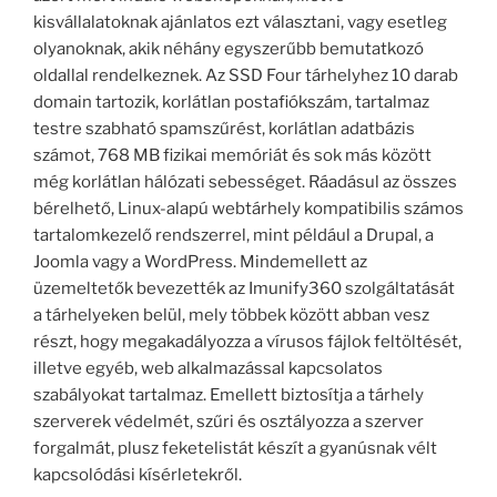
kisvállalatoknak ajánlatos ezt választani, vagy esetleg
olyanoknak, akik néhány egyszerűbb bemutatkozó
oldallal rendelkeznek. Az SSD Four tárhelyhez 10 darab
domain tartozik, korlátlan postafiókszám, tartalmaz
testre szabható spamszűrést, korlátlan adatbázis
számot, 768 MB fizikai memóriát és sok más között
még korlátlan hálózati sebességet. Ráadásul az összes
bérelhető, Linux-alapú webtárhely kompatibilis számos
tartalomkezelő rendszerrel, mint például a Drupal, a
Joomla vagy a WordPress. Mindemellett az
üzemeltetők bevezették az Imunify360 szolgáltatását
a tárhelyeken belül, mely többek között abban vesz
részt, hogy megakadályozza a vírusos fájlok feltöltését,
illetve egyéb, web alkalmazással kapcsolatos
szabályokat tartalmaz. Emellett biztosítja a tárhely
szerverek védelmét, szűri és osztályozza a szerver
forgalmát, plusz feketelistát készít a gyanúsnak vélt
kapcsolódási kísérletekről.