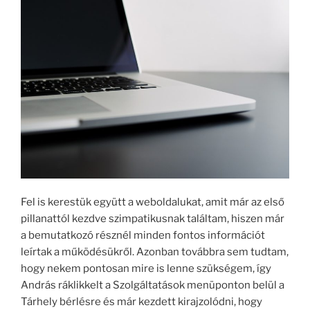
Fel is kerestük együtt a weboldalukat, amit már az első
pillanattól kezdve szimpatikusnak találtam, hiszen már
a bemutatkozó résznél minden fontos információt
leírtak a működésükről. Azonban továbbra sem tudtam,
hogy nekem pontosan mire is lenne szükségem, így
András ráklikkelt a Szolgáltatások menüponton belül a
Tárhely bérlésre és már kezdett kirajzolódni, hogy