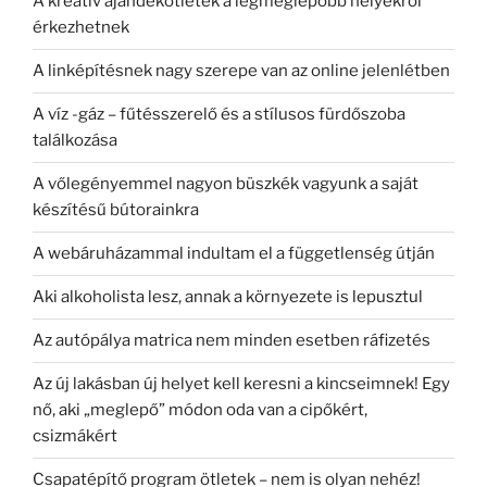
A kreatív ajándékötletek a legmeglepőbb helyekről
érkezhetnek
A linképítésnek nagy szerepe van az online jelenlétben
A víz -gáz – fűtésszerelő és a stílusos fürdőszoba
találkozása
A vőlegényemmel nagyon büszkék vagyunk a saját
készítésű bútorainkra
A webáruházammal indultam el a függetlenség útján
Aki alkoholista lesz, annak a környezete is lepusztul
Az autópálya matrica nem minden esetben ráfizetés
Az új lakásban új helyet kell keresni a kincseimnek! Egy
nő, aki „meglepő” módon oda van a cipőkért,
csizmákért
Csapatépítő program ötletek – nem is olyan nehéz!