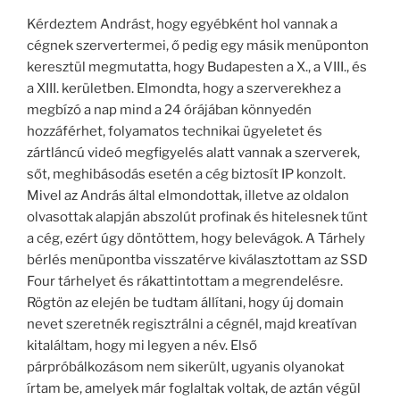
Kérdeztem Andrást, hogy egyébként hol vannak a
cégnek szervertermei, ő pedig egy másik menüponton
keresztül megmutatta, hogy Budapesten a X., a VIII., és
a XIII. kerületben. Elmondta, hogy a szerverekhez a
megbízó a nap mind a 24 órájában könnyedén
hozzáférhet, folyamatos technikai ügyeletet és
zártláncú videó megfigyelés alatt vannak a szerverek,
sőt, meghibásodás esetén a cég biztosít IP konzolt.
Mivel az András által elmondottak, illetve az oldalon
olvasottak alapján abszolút profinak és hitelesnek tűnt
a cég, ezért úgy döntöttem, hogy belevágok. A Tárhely
bérlés menüpontba visszatérve kiválasztottam az SSD
Four tárhelyet és rákattintottam a megrendelésre.
Rögtön az elején be tudtam állítani, hogy új domain
nevet szeretnék regisztrálni a cégnél, majd kreatívan
kitaláltam, hogy mi legyen a név. Első
párpróbálkozásom nem sikerült, ugyanis olyanokat
írtam be, amelyek már foglaltak voltak, de aztán végül