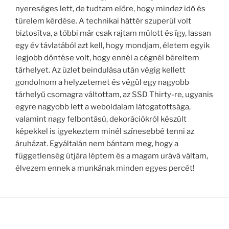
nyereséges lett, de tudtam előre, hogy mindez idő és
türelem kérdése. A technikai háttér szuperül volt
biztosítva, a többi már csak rajtam múlott és így, lassan
egy év távlatából azt kell, hogy mondjam, életem egyik
legjobb döntése volt, hogy ennél a cégnél béreltem
tárhelyet. Az üzlet beindulása után végig kellett
gondolnom a helyzetemet és végül egy nagyobb
tárhelyű csomagra váltottam, az SSD Thirty-re, ugyanis
egyre nagyobb lett a weboldalam látogatottsága,
valamint nagy felbontású, dekorációkról készült
képekkel is igyekeztem minél színesebbé tenni az
áruházat. Egyáltalán nem bántam meg, hogy a
függetlenség útjára léptem és a magam urává váltam,
élvezem ennek a munkának minden egyes percét!