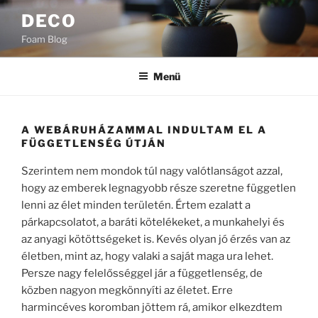
Tartalomhoz
DECO
Foam Blog
Menü
A WEBÁRUHÁZAMMAL INDULTAM EL A
FÜGGETLENSÉG ÚTJÁN
Szerintem nem mondok túl nagy valótlanságot azzal,
hogy az emberek legnagyobb része szeretne független
lenni az élet minden területén. Értem ezalatt a
párkapcsolatot, a baráti kötelékeket, a munkahelyi és
az anyagi kötöttségeket is. Kevés olyan jó érzés van az
életben, mint az, hogy valaki a saját maga ura lehet.
Persze nagy felelősséggel jár a függetlenség, de
közben nagyon megkönnyíti az életet. Erre
harmincéves koromban jöttem rá, amikor elkezdtem