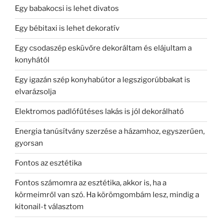
Egy babakocsi is lehet divatos
Egy bébitaxi is lehet dekoratív
Egy csodaszép esküvőre dekoráltam és elájultam a
konyhától
Egy igazán szép konyhabútor a legszigorúbbakat is
elvarázsolja
Elektromos padlófűtéses lakás is jól dekorálható
Energia tanúsítvány szerzése a házamhoz, egyszerűen,
gyorsan
Fontos az esztétika
Fontos számomra az esztétika, akkor is, ha a
körmeimről van szó. Ha körömgombám lesz, mindig a
kitonail-t választom