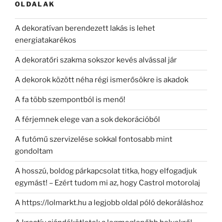
OLDALAK
A dekoratívan berendezett lakás is lehet
energiatakarékos
A dekoratőri szakma sokszor kevés alvással jár
A dekorok között néha régi ismerősökre is akadok
A fa több szempontból is menő!
A férjemnek elege van a sok dekorációból
A futómű szervizelése sokkal fontosabb mint
gondoltam
A hosszú, boldog párkapcsolat titka, hogy elfogadjuk
egymást! – Ezért tudom mi az, hogy Castrol motorolaj
A https://lolmarkt.hu a legjobb oldal póló dekoráláshoz