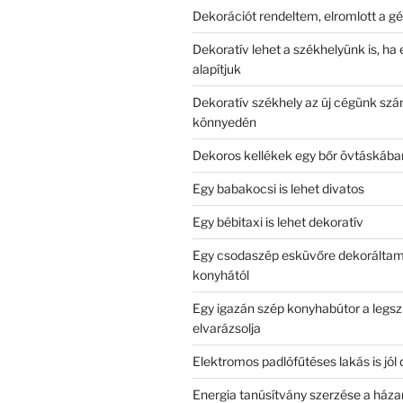
Dekorációt rendeltem, elromlott a 
Dekoratív lehet a székhelyünk is, ha 
alapítjuk
Dekoratív székhely az új cégünk sz
könnyedén
Dekoros kellékek egy bőr övtáskába
Egy babakocsi is lehet divatos
Egy bébitaxi is lehet dekoratív
Egy csodaszép esküvőre dekoráltam 
konyhától
Egy igazán szép konyhabútor a legsz
elvarázsolja
Elektromos padlófűtéses lakás is jól
Energia tanúsítvány szerzése a ház