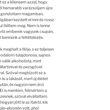
 ez a kliensem azzal, hogy
él hamarabb varázsoljam újra
Na, gondoltam magamban,
gában kezdett el inni és rossz
zul ítéltem meg. Nem is lenne
yarló emberek vagyunk csupán,
l bennünk a feltételezés.
 meghalt a férje, s ez teljesen
birodalom tulajdonosa, sajnos
válik alkoholista, mint
Martinivel és pezsgővel
ral. Szóval megbízott ez a
i a lakását, mert új életet
 után, és nagyon nem érzi
 El is mentem, felmértem a
szesnek, szóval elvállaltam.
gyan jött le az italról, kik
án-elvonón volt
, ahol