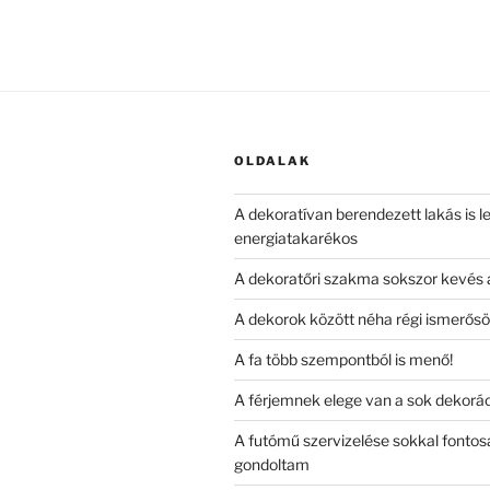
OLDALAK
A dekoratívan berendezett lakás is l
energiatakarékos
A dekoratőri szakma sokszor kevés a
A dekorok között néha régi ismerősö
A fa több szempontból is menő!
A férjemnek elege van a sok dekorác
A futómű szervizelése sokkal fontos
gondoltam