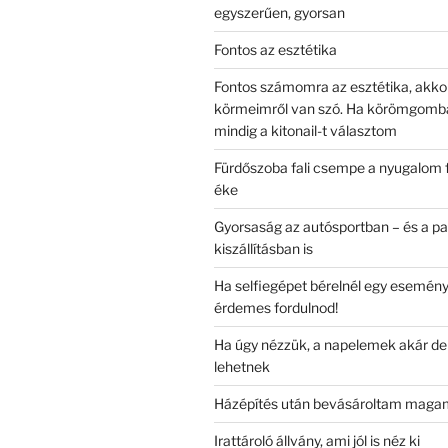
egyszerűen, gyorsan
Fontos az esztétika
Fontos számomra az esztétika, akkor 
körmeimről van szó. Ha körömgomb
mindig a kitonail-t választom
Fürdőszoba fali csempe a nyugalom f
éke
Gyorsaság az autósportban – és a pa
kiszállításban is
Ha selfiegépet bérelnél egy eseményr
érdemes fordulnod!
Ha úgy nézzük, a napelemek akár dek
lehetnek
Házépítés után bevásároltam mag
Irattároló állvány, ami jól is néz ki