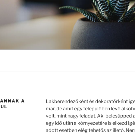
 ANNAK A
Lakberendezőként és dekoratőrként igen
TUL
már, de amit egy felépülőben lévő alkohol
volt, mint nagy feladat. Aki belesüpped 
egy idő után a környezetére is elkezd igé
adott esetben elég tehetős az illető. Ne