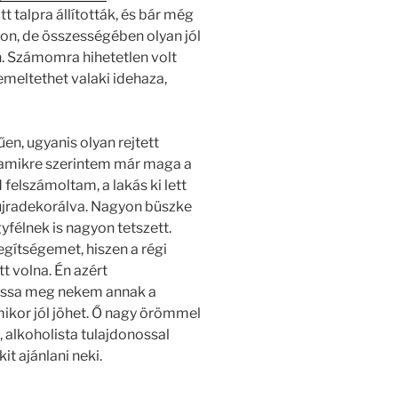
 talpra állították, és bár még
kon, de összességében olyan jól
. Számomra hihetetlen volt
emeltethet valaki idehaza,
en, ugyanis olyan rejtett
 amikre szerintem már maga a
felszámoltam, a lakás ki lett
 újradekorálva. Nagyon büszke
félnek is nagyon tetszett.
egítségemet, hiszen a régi
t volna. Én azért
ssa meg nekem annak a
rmikor jól jöhet. Ő nagy örömmel
 alkoholista tulajdonossal
it ajánlani neki.