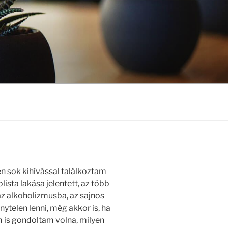
 sok kihívással találkoztam
ista lakása jelentett, az több
az alkoholizmusba, az sajnos
nytelen lenni, még akkor is, ha
m is gondoltam volna, milyen