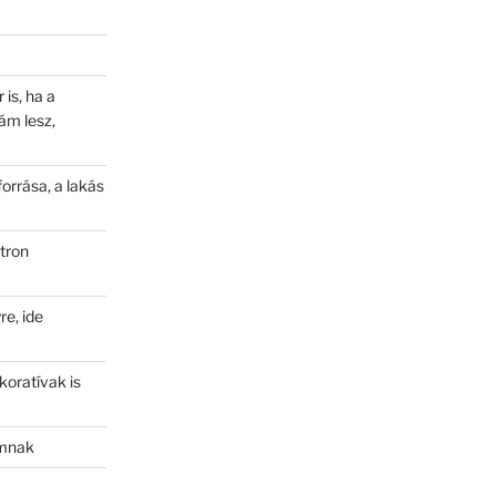
is, ha a
ám lesz,
orrása, a lakás
tron
e, ide
oratívak is
amnak