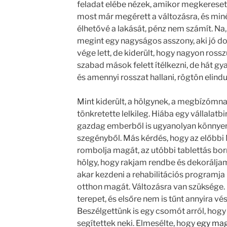
feladat elébe nézek, amikor megkeresett
most már megérett a változásra, és min
élhetővé a lakását, pénz nem számít. 
megint egy nagyságos asszony, aki jó dol
vége lett, de kiderült, hogy nagyon ross
szabad mások felett ítélkezni, de hát g
és amennyi rosszat hallani, rögtön elindu
Mint kiderült, a hölgynek, a megbízómnak
tönkretette lelkileg. Hiába egy vállalat
gazdag emberből is ugyanolyan könnyen 
szegényből. Más kérdés, hogy az előbbi 
rombolja magát, az utóbbi tablettás bor
hölgy, hogy rakjam rendbe és dekoráljam k
akar kezdeni a rehabilitációs programja
otthon magát. Változásra van szüksége.
terepet, és elsőre nem is tűnt annyira vé
Beszélgettünk is egy csomót arról, hogy ho
segítettek neki. Elmesélte, hogy
egy mag