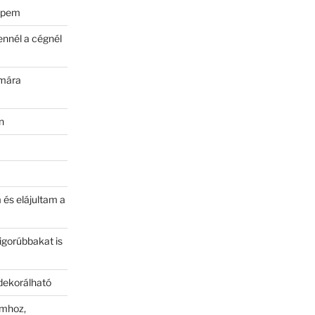
gépem
ennél a cégnél
ámára
n
és elájultam a
igorúbbakat is
 dekorálható
amhoz,