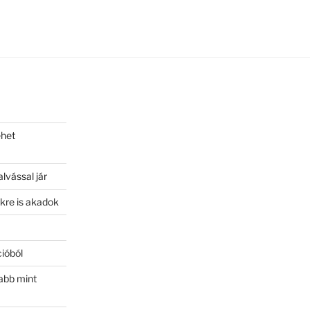
ehet
lvással jár
kre is akadok
ióból
abb mint