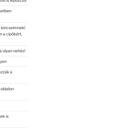
te is lepusztul
setben
 a kincseimnek!
 a cipőkért,
s olyan nehéz!
lyen
ézzük a
 oldalon
ek is