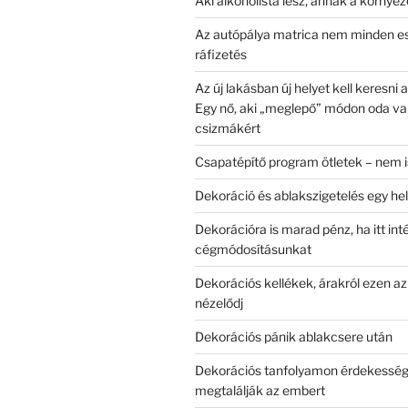
Aki alkoholista lesz, annak a környeze
Az autópálya matrica nem minden e
ráfizetés
Az új lakásban új helyet kell keresni
Egy nő, aki „meglepő” módon oda van
csizmákért
Csapatépítő program ötletek – nem i
Dekoráció és ablakszigetelés egy he
Dekorációra is marad pénz, ha itt int
cégmódosításunkat
Dekorációs kellékek, árakról ezen az
nézelődj
Dekorációs pánik ablakcsere után
Dekorációs tanfolyamon érdekesség
megtalálják az embert