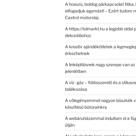
A hosszú, boldog párkapcsolat titka,
elfogadjuk egymást! – Ezért tudom m
Castrol motorolaj
A https://lolmarkt.hu a legjobb oldal 
dekoráláshoz
A kreatív ajándékötletek a legmegle
érkezhetnek
A linképítésnek nagy szerepe van az 
jelenlétben
A víz -gáz – fűtésszerelő és a stílus
találkozása
A vőlegényemmel nagyon büszkék va
készítésű bútorainkra
A webáruházammal indultam el a fü
útján