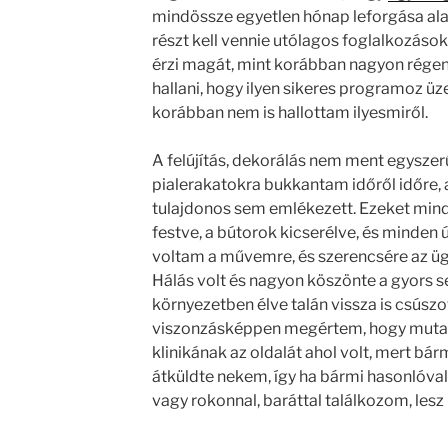
mindössze egyetlen hónap leforgása alatt
részt kell vennie utólagos foglalkozáso
érzi magát, mint korábban nagyon régen
hallani, hogy ilyen sikeres programoz üz
korábban nem is hallottam ilyesmiről.
A felújítás, dekorálás nem ment egyszerű
pialerakatokra bukkantam időről időre,
tulajdonos sem emlékezett. Ezeket mind 
festve, a bútorok kicserélve, és minden
voltam a művemre, és szerencsére az ügy
Hálás volt és nagyon köszönte a gyors s
környezetben élve talán vissza is csúszot
viszonzásképpen megértem, hogy muta
klinikának az oldalát ahol volt, mert bá
átküldte nekem, így ha bármi hasonlóval,
vagy rokonnal, baráttal találkozom, lesz k