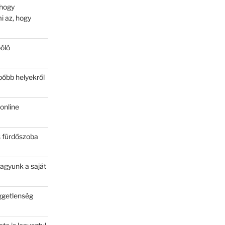
 hogy
i az, hogy
póló
pőbb helyekről
online
os fürdőszoba
gyunk a saját
ggetlenség