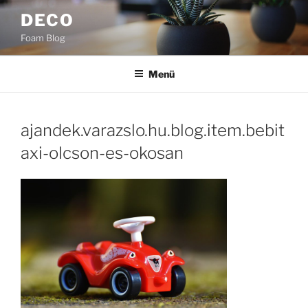
Tartalomhoz
DECO
Foam Blog
Menü
ajandek.varazslo.hu.blog.item.bebit
axi-olcson-es-okosan