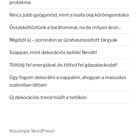
probléma
Nincs jobb gyógymód, mint a teafa olaj körömgombára
Összeköltöztünk a barátommal, na de milyen áron…
Régiből új – porondon az újrahasznosított tárgyak
Szappan, mint dekorációs kellék! Bevált!
Töltődj fel energiával, és töltsd fel gázpalackodat!
Úgy fogom dekorálni a nappalim, ahogyan a masszázs
szalonban láttam
Új dekorációs trend hódít a tetőkön
Köszönjük WordPress!