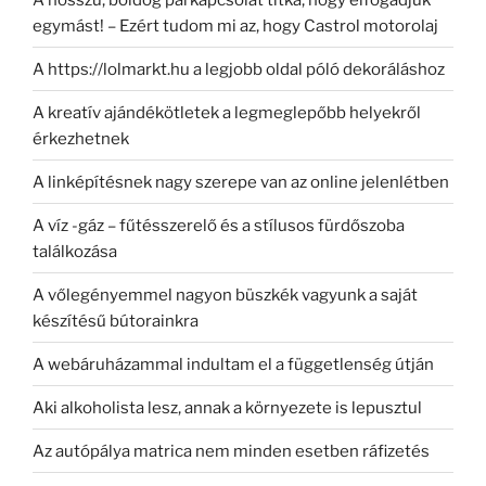
egymást! – Ezért tudom mi az, hogy Castrol motorolaj
A https://lolmarkt.hu a legjobb oldal póló dekoráláshoz
A kreatív ajándékötletek a legmeglepőbb helyekről
érkezhetnek
A linképítésnek nagy szerepe van az online jelenlétben
A víz -gáz – fűtésszerelő és a stílusos fürdőszoba
találkozása
A vőlegényemmel nagyon büszkék vagyunk a saját
készítésű bútorainkra
A webáruházammal indultam el a függetlenség útján
Aki alkoholista lesz, annak a környezete is lepusztul
Az autópálya matrica nem minden esetben ráfizetés