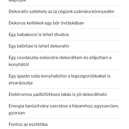
Dekoratív székhely az új cégünk számára könnyedén
Dekoros kellékek egy bőr övtáskában
Egy babakocsi is lehet divatos
Egy bébitaxi is lehet dekoratív
Egy csodaszép esküvőre dekoráltam és elájultam a
konyhától
Egy igazán szép konyhabútor a legszigorúbbakat is
elvarázsolja
Elektromos padlófűtéses lakás is jól dekorálható
Energia tanúsítvány szerzése a házamhoz, egyszerűen,
gyorsan
Fontos az esztétika