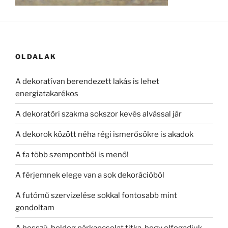
OLDALAK
A dekoratívan berendezett lakás is lehet
energiatakarékos
A dekoratőri szakma sokszor kevés alvással jár
A dekorok között néha régi ismerősökre is akadok
A fa több szempontból is menő!
A férjemnek elege van a sok dekorációból
A futómű szervizelése sokkal fontosabb mint
gondoltam
A hosszú, boldog párkapcsolat titka, hogy elfogadjuk