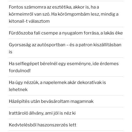
Fontos számomra az esztétika, akkor is, ha a
körmeimről van szó. Ha körömgombám lesz, mindig a
kitonail-t választom
Fürdőszoba fali csempe a nyugalom forrása, a lakás éke
Gyorsaság az autósportban – és a patron kiszállításban
is
Ha selfiegépet bérelnél egy eseményre, ide érdemes
fordulnod!
Ha úgy nézzük, a napelemek akár dekoratívak is
lehetnek
Házépítés után bevásároltam magamnak
Irattároló állvány, ami jól is néz ki
Kedvtelésből haszonszerzés lett