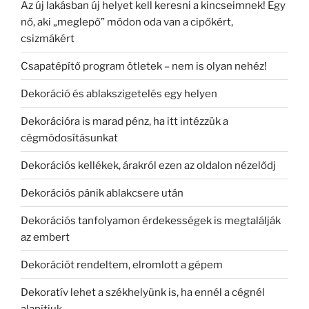
Az új lakásban új helyet kell keresni a kincseimnek! Egy
nő, aki „meglepő” módon oda van a cipőkért,
csizmákért
Csapatépítő program ötletek – nem is olyan nehéz!
Dekoráció és ablakszigetelés egy helyen
Dekorációra is marad pénz, ha itt intézzük a
cégmódosításunkat
Dekorációs kellékek, árakról ezen az oldalon nézelődj
Dekorációs pánik ablakcsere után
Dekorációs tanfolyamon érdekességek is megtalálják
az embert
Dekorációt rendeltem, elromlott a gépem
Dekoratív lehet a székhelyünk is, ha ennél a cégnél
alapítjuk