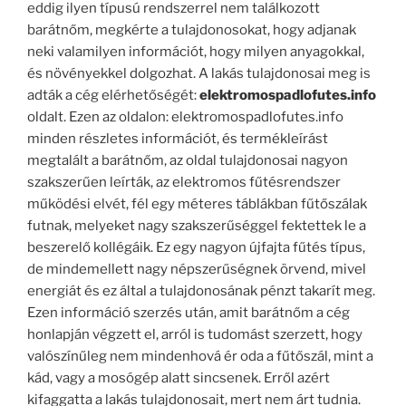
eddig ilyen típusú rendszerrel nem találkozott
barátnőm, megkérte a tulajdonosokat, hogy adjanak
neki valamilyen információt, hogy milyen anyagokkal,
és növényekkel dolgozhat. A lakás tulajdonosai meg is
adták a cég elérhetőségét:
elektromospadlofutes.info
oldalt. Ezen az oldalon: elektromospadlofutes.info
minden részletes információt, és termékleírást
megtalált a barátnőm, az oldal tulajdonosai nagyon
szakszerűen leírták, az elektromos fűtésrendszer
működési elvét, fél egy méteres táblákban fűtőszálak
futnak, melyeket nagy szakszerűséggel fektettek le a
beszerelő kollégáik. Ez egy nagyon újfajta fűtés típus,
de mindemellett nagy népszerűségnek örvend, mivel
energiát és ez által a tulajdonosának pénzt takarít meg.
Ezen információ szerzés után, amit barátnőm a cég
honlapján végzett el, arról is tudomást szerzett, hogy
valószínűleg nem mindenhová ér oda a fűtőszál, mint a
kád, vagy a mosógép alatt sincsenek. Erről azért
kifaggatta a lakás tulajdonosait, mert nem árt tudnia.