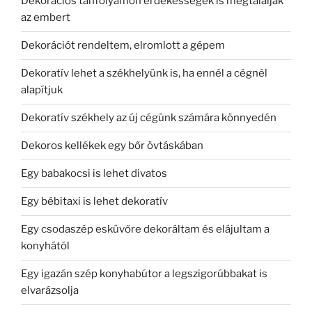
Dekorációs tanfolyamon érdekességek is megtalálják
az embert
Dekorációt rendeltem, elromlott a gépem
Dekoratív lehet a székhelyünk is, ha ennél a cégnél
alapítjuk
Dekoratív székhely az új cégünk számára könnyedén
Dekoros kellékek egy bőr övtáskában
Egy babakocsi is lehet divatos
Egy bébitaxi is lehet dekoratív
Egy csodaszép esküvőre dekoráltam és elájultam a
konyhától
Egy igazán szép konyhabútor a legszigorúbbakat is
elvarázsolja