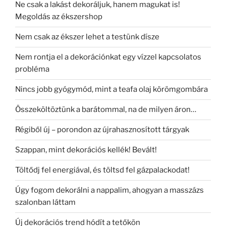
Ne csak a lakást dekoráljuk, hanem magukat is!
Megoldás az ékszershop
Nem csak az ékszer lehet a testünk dísze
Nem rontja el a dekorációnkat egy vízzel kapcsolatos
probléma
Nincs jobb gyógymód, mint a teafa olaj körömgombára
Összeköltöztünk a barátommal, na de milyen áron…
Régiből új – porondon az újrahasznosított tárgyak
Szappan, mint dekorációs kellék! Bevált!
Töltődj fel energiával, és töltsd fel gázpalackodat!
Úgy fogom dekorálni a nappalim, ahogyan a masszázs
szalonban láttam
Új dekorációs trend hódít a tetőkön