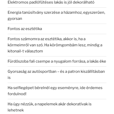
Elektromos padlófűtéses lakás is jól dekorálható
Energia tanúsítvány szerzése a házamhoz, egyszerűen,
gyorsan
Fontos az esztétika
Fontos számomra az esztétika, akkor is, ha a
körmeimről van szó. Ha körömgombám lesz, mindig a
kitonail-t választom
Fürdőszoba fali csempe a nyugalom forrása, a lakás éke
Gyorsaság az autósportban – és a patron kiszállításban
is
Ha selfiegépet bérelnél egy eseményre, ide érdemes
fordulnod!
Ha úgy nézzük, a napelemek akár dekoratívak is
lehetnek