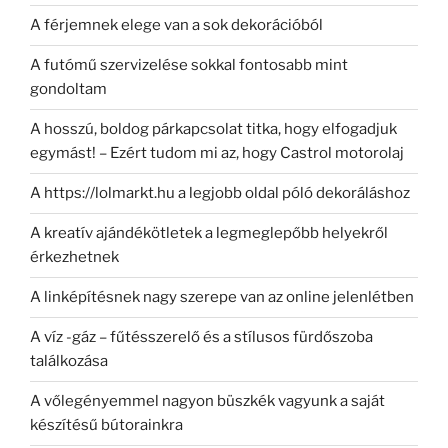
A férjemnek elege van a sok dekorációból
A futómű szervizelése sokkal fontosabb mint
gondoltam
A hosszú, boldog párkapcsolat titka, hogy elfogadjuk
egymást! – Ezért tudom mi az, hogy Castrol motorolaj
A https://lolmarkt.hu a legjobb oldal póló dekoráláshoz
A kreatív ajándékötletek a legmeglepőbb helyekről
érkezhetnek
A linképítésnek nagy szerepe van az online jelenlétben
A víz -gáz – fűtésszerelő és a stílusos fürdőszoba
találkozása
A vőlegényemmel nagyon büszkék vagyunk a saját
készítésű bútorainkra