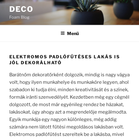
Tartalomhoz
DECO
Foam Blog
Menü
ELEKTROMOS PADLÓFŰTÉSES LAKÁS IS
JÓL DEKORÁLHATÓ
Barátnőm dekoratőrként dolgozik, mindig is nagy vágya
volt, hogy ilyen munkahelye és munkaköre legyen, ahol
szabadon ki tudja élni, minden kreativitását és a színek,
formák iránti szenvedélyét. Kezdetben még egy cégnél
dolgozott, de most már egyénileg rendez be házakat,
lakásokat, úgy ahogy azt a megrendelője megálmodta.
Egyik munkája egy nagyon különleges, még addig
számára nem látott fűtési megoldásos lakásban volt.
Elektromos padlófűtést szereltek be a lakásba, mivel