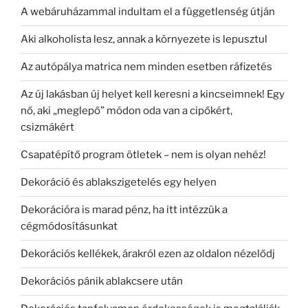
A webáruházammal indultam el a függetlenség útján
Aki alkoholista lesz, annak a környezete is lepusztul
Az autópálya matrica nem minden esetben ráfizetés
Az új lakásban új helyet kell keresni a kincseimnek! Egy
nő, aki „meglepő” módon oda van a cipőkért,
csizmákért
Csapatépítő program ötletek – nem is olyan nehéz!
Dekoráció és ablakszigetelés egy helyen
Dekorációra is marad pénz, ha itt intézzük a
cégmódosításunkat
Dekorációs kellékek, árakról ezen az oldalon nézelődj
Dekorációs pánik ablakcsere után