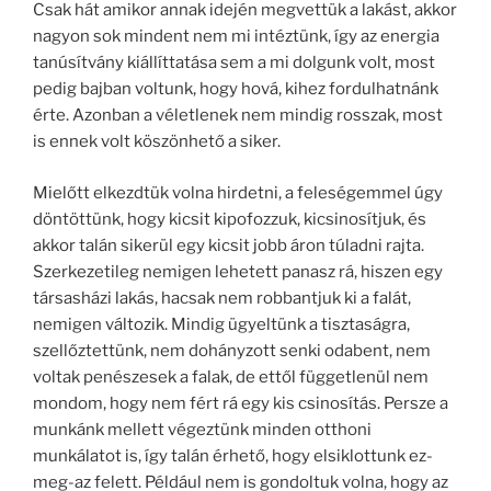
Csak hát amikor annak idején megvettük a lakást, akkor
nagyon sok mindent nem mi intéztünk, így az energia
tanúsítvány kiállíttatása sem a mi dolgunk volt, most
pedig bajban voltunk, hogy hová, kihez fordulhatnánk
érte. Azonban a véletlenek nem mindig rosszak, most
is ennek volt köszönhető a siker.
Mielőtt elkezdtük volna hirdetni, a feleségemmel úgy
döntöttünk, hogy kicsit kipofozzuk, kicsinosítjuk, és
akkor talán sikerül egy kicsit jobb áron túladni rajta.
Szerkezetileg nemigen lehetett panasz rá, hiszen egy
társasházi lakás, hacsak nem robbantjuk ki a falát,
nemigen változik. Mindig ügyeltünk a tisztaságra,
szellőztettünk, nem dohányzott senki odabent, nem
voltak penészesek a falak, de ettől függetlenül nem
mondom, hogy nem fért rá egy kis csinosítás. Persze a
munkánk mellett végeztünk minden otthoni
munkálatot is, így talán érhető, hogy elsiklottunk ez-
meg-az felett. Például nem is gondoltuk volna, hogy az