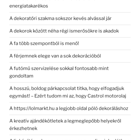
energiatakarékos
A dekoratőri szakma sokszor kevés alvással jár
A dekorok között néha régi ismerősökre is akadok
A fa több szempontból is menő!
A férjemnek elege van a sok dekorációból
A futómű szervizelése sokkal fontosabb mint
gondoltam
A hosszú, boldog párkapcsolat titka, hogy elfogadjuk
egymást! – Ezért tudom mi az, hogy Castrol motorolaj
A https://lolmarkt.hu a legjobb oldal póló dekoráláshoz
A kreatív ajándékötletek a legmeglepőbb helyekről
érkezhetnek