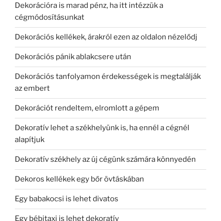
Dekorációra is marad pénz, ha itt intézzük a
cégmódosításunkat
Dekorációs kellékek, árakról ezen az oldalon nézelődj
Dekorációs pánik ablakcsere után
Dekorációs tanfolyamon érdekességek is megtalálják
az embert
Dekorációt rendeltem, elromlott a gépem
Dekoratív lehet a székhelyünk is, ha ennél a cégnél
alapítjuk
Dekoratív székhely az új cégünk számára könnyedén
Dekoros kellékek egy bőr övtáskában
Egy babakocsi is lehet divatos
Egy bébitaxi is lehet dekoratív