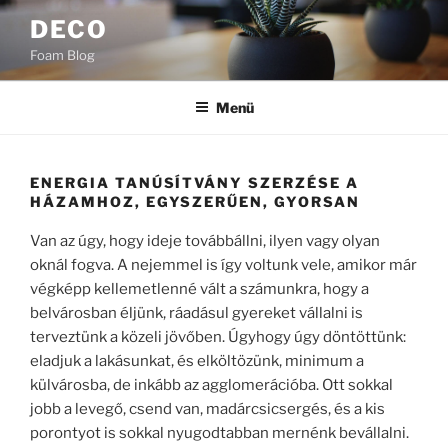
Tartalomhoz
DECO
Foam Blog
Menü
ENERGIA TANÚSÍTVÁNY SZERZÉSE A
HÁZAMHOZ, EGYSZERŰEN, GYORSAN
Van az úgy, hogy ideje továbbállni, ilyen vagy olyan
oknál fogva. A nejemmel is így voltunk vele, amikor már
végképp kellemetlenné vált a számunkra, hogy a
belvárosban éljünk, ráadásul gyereket vállalni is
terveztünk a közeli jövőben. Úgyhogy úgy döntöttünk:
eladjuk a lakásunkat, és elköltözünk, minimum a
külvárosba, de inkább az agglomerációba. Ott sokkal
jobb a levegő, csend van, madárcsicsergés, és a kis
porontyot is sokkal nyugodtabban mernénk bevállalni.