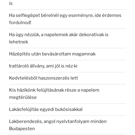
is
Ha selfiegépet bérelnél egy eseményre, ide érdemes
fordulnod!
Ha úgy nézzük, a napelemek akár dekoratívak is
lehetnek
Házépítés után bevásároltam magamnak
Irattároló állvány, ami jól is néz ki
Kedvtelésből haszonszerzés lett
Kis házikónk felújításának része a napelem
megtérülése
Lakásfelújítás egyedi bukósisakkal
Lakberendezés, angol nyelvtanfolyam minden
Budapesten