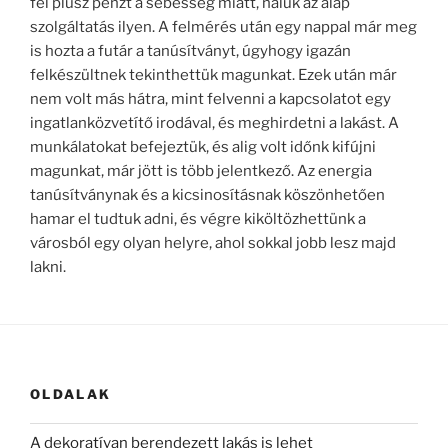
fel plusz pénzt a sebesség miatt, náluk az alap
szolgáltatás ilyen. A felmérés után egy nappal már meg
is hozta a futár a tanúsítványt, úgyhogy igazán
felkészültnek tekinthettük magunkat. Ezek után már
nem volt más hátra, mint felvenni a kapcsolatot egy
ingatlanközvetítő irodával, és meghirdetni a lakást. A
munkálatokat befejeztük, és alig volt időnk kifújni
magunkat, már jött is több jelentkező. Az energia
tanúsítványnak és a kicsinosításnak köszönhetően
hamar el tudtuk adni, és végre kiköltözhettünk a
városból egy olyan helyre, ahol sokkal jobb lesz majd
lakni.
OLDALAK
A dekoratívan berendezett lakás is lehet