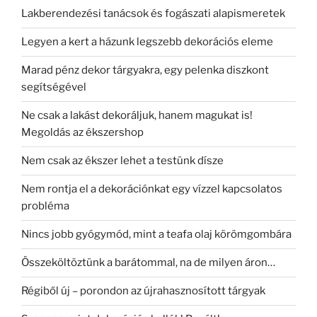
Lakberendezési tanácsok és fogászati alapismeretek
Legyen a kert a házunk legszebb dekorációs eleme
Marad pénz dekor tárgyakra, egy pelenka diszkont
segítségével
Ne csak a lakást dekoráljuk, hanem magukat is!
Megoldás az ékszershop
Nem csak az ékszer lehet a testünk dísze
Nem rontja el a dekorációnkat egy vízzel kapcsolatos
probléma
Nincs jobb gyógymód, mint a teafa olaj körömgombára
Összeköltöztünk a barátommal, na de milyen áron…
Régiből új – porondon az újrahasznosított tárgyak