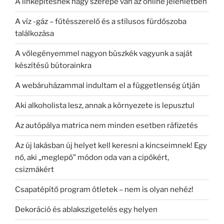
A linképítésnek nagy szerepe van az online jelenlétben
A víz -gáz – fűtésszerelő és a stílusos fürdőszoba
találkozása
A vőlegényemmel nagyon büszkék vagyunk a saját
készítésű bútorainkra
A webáruházammal indultam el a függetlenség útján
Aki alkoholista lesz, annak a környezete is lepusztul
Az autópálya matrica nem minden esetben ráfizetés
Az új lakásban új helyet kell keresni a kincseimnek! Egy
nő, aki „meglepő” módon oda van a cipőkért,
csizmákért
Csapatépítő program ötletek – nem is olyan nehéz!
Dekoráció és ablakszigetelés egy helyen