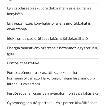
Egy csodaszép esküvőre dekoráltam és elájultam a
konyhától
Egy igazán szép konyhabútor a legszigorúbbakat is
elvarázsolja
Elektromos padlófűtéses lakás is jól dekorálható
Energia tanúsítvány szerzése a házamhoz, egyszerűen,
gyorsan
Fontos az esztétika
Fontos számomra az esztétika, akkor is, ha a
körmeimről van szó. Ha körömgombám lesz, mindig a
kitonail-t választom
Fürdőszoba fali csempe a nyugalom forrása, a lakás éke
Gyorsaság az autósportban – és a patron kiszállításban