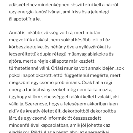
adásvételhez mindenképpen készíttetni kell a házról
egy energia tanúsítványt, ami friss és a jelenlegi
állapotot írja le.
Annál is inkább szükség volt rá, mert miután
megvettük a lakást, nem sokkal később lett a ház
körbeszigetelve, és néhány éve a nyílászárókat is
lecseréltettük dupla rétegű műanyag ablakokra és
ajtóra, mert a régiek állapota már kezdett
tűrhetetlenné válni. Óriási munka volt annak idején, sok
pokoli napot okozott, ettől függetlenül megérte, mert
megszűnt egy csomó problémánk. Csak hát a régi
energia tanúsítvány ezeket még nem tartalmazta,
úgyhogy villám sebességgel találni kellett valakit, aki
vállalja. Szerencse, hogy a feleségem akkoriban igen
aktív és kreatív életet élt, dekorboltból dekorboltba
járt, és egy csomó információt összeszedett
mindenfélével kapcsolatban, amik jól jöhettek az
eladáskor. Például az a céget, ahol az energetikai