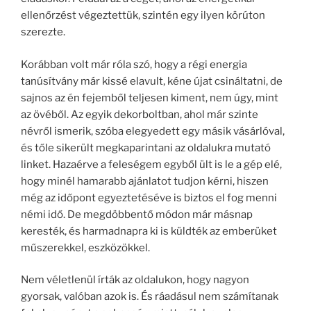
ellenőrzést végeztettük, szintén egy ilyen körúton
szerezte.
Korábban volt már róla szó, hogy a régi energia
tanúsítvány már kissé elavult, kéne újat csináltatni, de
sajnos az én fejemből teljesen kiment, nem úgy, mint
az övéből. Az egyik dekorboltban, ahol már szinte
névről ismerik, szóba elegyedett egy másik vásárlóval,
és tőle sikerült megkaparintani az oldalukra mutató
linket. Hazaérve a feleségem egyből ült is le a gép elé,
hogy minél hamarabb ajánlatot tudjon kérni, hiszen
még az időpont egyeztetéséve is biztos el fog menni
némi idő. De megdöbbentő módon már másnap
keresték, és harmadnapra ki is küldték az emberüket
műszerekkel, eszközökkel.
Nem véletlenül írták az oldalukon, hogy nagyon
gyorsak, valóban azok is. És ráadásul nem számítanak